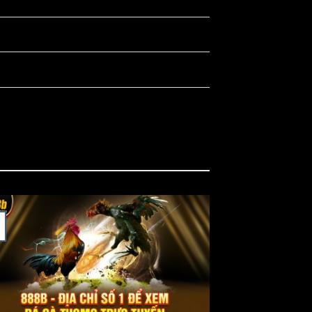
ện dễ dàng.
ến eSports. Tỷ lệ kèo luôn hấp dẫn, cập
kịch tính hơn bao giờ hết.
rải nghiệm chân thực với dealer thật.
 đã đăng ký.
g, phù hợp cả người chơi mới và cao thủ.
là điểm đến lý tưởng cho những ai yêu
gười chơi luôn có trải nghiệm mới mẻ và
13
Th2
cấp độ và vũ khí mạnh mẽ. Trò chơi phù
uật.