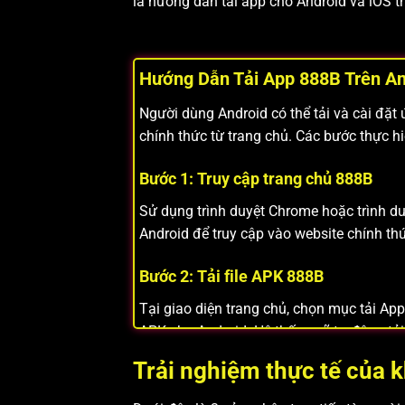
là hướng dẫn tải app cho Android và iOS th
888B
sở hữu giấy phép từ
PAGCOR
– Cơ qu
phép này đảm bảo
888B
hoạt động hợp phá
Hãy chắc chắn điền chính xác để quá trình
Hướng Dẫn Tải App 888B Trên An
Hệ thống bảo mật & mã hóa dữ li
Bước 4: Xác Nhận Mã OTP
Người dùng Android có thể tải và cài đặt
888B
áp dụng công nghệ mã hóa SSL 128-bit
Sau khi điền thông tin,
888B
sẽ gửi mã OT
chính thức từ trang chủ. Các bước thực h
ngăn chặn hoàn toàn rủi ro lộ thông tin.
đăng ký.
Bước 1: Truy cập trang chủ 888B
Cam kết minh bạch – công bằng –
Bước 5: Hoàn Tất & Nhận Ưu Đãi
Sử dụng trình duyệt Chrome hoặc trình du
888B
sử dụng hệ thống RNG (Random Numbe
Khi đăng ký thành công, tài khoản
của bạn
Android để truy cập vào website chính th
thưởng rõ ràng, không trì hoãn, giúp người
và chương trình khuyến mãi.
Bước 2: Tải file APK 888B
Quá trình đăng ký
chỉ mất khoảng 2–3 phú
Tại giao diện trang chủ, chọn mục tải App
APK cho Android. Hệ thống sẽ tự động tải 
Trải nghiệm thực tế của
Bước 3: Cho phép cài đặt ứng dụng t