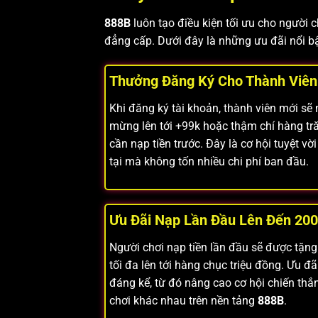
888B
luôn tạo điều kiện tối ưu cho người 
đẳng cấp. Dưới đây là những ưu đãi nổi b
Thưởng Đăng Ký Cho Thành Viên
Khi đăng ký tài khoản
, thành viên mới s
mừng lên tới +99k hoặc thậm chí hàng t
cần nạp tiền trước. Đây là cơ hội tuyệt vời
tại mà không tốn nhiều chi phí ban đầu.
Với hơn 15 năm kinh nghiệm, 888B có trụ 
Ưu Đãi Nạp Lần Đầu Lên Đến 20
2026, nền tảng ghi nhận hàng trăm nghìn
Người chơi nạp tiền lần đầu
sẽ được tặng 
công nghệ mới, nhà cái 888B trở thành lựa
tối đa lên tới hàng chục triệu đồng. Ưu đã
Vì Sao 888B Luôn Nằm trong TOP 
đáng kể, từ đó nâng cao cơ hội chiến thắn
chơi khác nhau trên nền tảng
888B
.
888B
hiện là một trong những nhà cái hàn