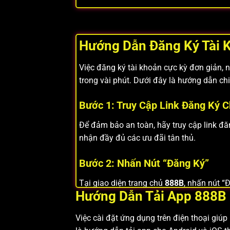
thao lớn và các giải đấu casino nổi tiếng
888B
trên thị trường cá cược trực tuyến.
Hướng Dẫn Đăng Ký Tài K
Trên các diễn đàn cá cược uy tín,
888B
nhậ
khách hàng chuyên nghiệp. Nhiều review
Việc đăng ký tài khoản
cực kỳ đơn giản, n
đảm bảo không giữ tiền của người chơi.
trong vài phút. Dưới đây là hướng dẫn chi
Điểm mạnh nổi bật
còn nằm ở hệ thống bảo
Bước 1: Truy Cập Link Đăng Ký C
với nhiều đối thủ,
888B
cam kết trả thưởng 
niềm tin lâu dài cho cộng đồng cá cược.
Để đảm bảo an toàn, hãy truy cập link đă
nhận đầy đủ các ưu đãi tân thủ.
Vì sao nên chọn nhà cái 
Bước 2: Nhấn Nút “Đăng Ký”
888B
không chỉ là một cái tên quen thuộc
giữa
uy tín, công nghệ và trải nghiệm ngư
Tại giao diện trang chủ
888B
, nhấn nút “
chơi công bằng, minh bạch cùng kho trò ch
Hướng Dẫn Tải App 888B 
Bước 3: Điền Thông Tin Cá Nhân
Giấy phép hoạt động hợp pháp
Việc cài đặt ứng dụng
trên điện thoại giú
Người chơi cần cung cấp các thông tin cơ