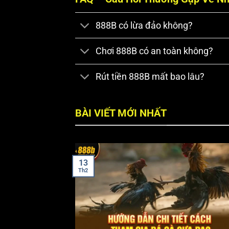
Thể thao 888B
trong vài phút với nhiều phương thức linh
Tại
thể thao
888B
, người chơi có thể tham
Cách Nạp Tiền 888B
888B có lừa đảo không?
nhật realtime, kết hợp tính năng xem trực 
Nạp tiền tại
888B
được thiết kế tối ưu, p
Chơi 888B có an toàn không?
Casino 888B
Bước 1: Đăng nhập tài khoản 888B
Rút tiền 888B mất bao lâu?
Sảnh
casino
888B
được vận hành bởi các 
Truy cập trang chủ 888B hoặc mở app trê
Các trò chơi phổ biến như Baccarat, Roule
Bước 2: Chọn mục Nạp tiền
BÀI VIẾT MỚI NHẤT
Nổ Hũ 888B
Tại giao diện chính, nhấn vào mục Nạp ti
Với hàng trăm slot game đồ họa sống động 
thích slot game. Nhà cái thường xuyên cậ
Bước 3: Lựa chọn phương thức nạp p
hấp dẫn.
13
Th2
888B
hỗ trợ đa dạng hình thức nạp tiền n
Bắn cá 888B
Người chơi chọn phương thức phù hợp vớ
Trò chơi giải trí nhẹ nhàng nhưng không 
Bước 4: Nhập số tiền và kiểm tra thô
hợp cho cả người mới lẫn cao thủ săn boss