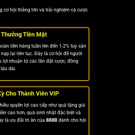
g cơ hội thắng lớn và trải nghiệm cá cược
 Thưởng Tiền Mặt
hoàn tiền hàng tuần lên đến 1-2% tùy sản
nạp lại liên tục. Đây là cơ hội để người
ưu lợi nhuận từ các lần đặt cược, đồng
lâu dài.
 cùng các quốc gia Đông Nam Á. Đến năm
Kỳ Cho Thành Viên VIP
 đồng người chơi. Không ngừng cập nhật
iều quyền lợi cao cấp như quà tặng giá
ia cá cược trực tuyến.
 tiền cao hơn, quà sinh nhật đặc biệt và
y là ưu đãi tri ân của
888B
dành cho hội
 đặc biệt tăng mạnh vào các sự kiện thể