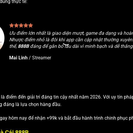
 cài đặt ứng dụng không rõ
Hệ thống sẽ tự động hướng d
dùng thực tế:
dụng tải về thiết bị.
Bước 4: Tin cậy ứng dụn
n Cài đặt, chờ hoàn tất rồi
Vào Cài đặt → Cài đặt chung
Ưu điểm lớn nhất là giao diện mượt, game đa dạng và hoàn 
Nhược điểm nhỏ là đôi khi app cần cập nhật thường xuyên
và nhấn Tin cậy để hoàn tất.
thể,
888B
đáng để gắn bó lâu dài vì minh bạch và dễ thắng 
Mai Linh
/
Streamer
Độ Uy Tín & Pháp Lý Của Nhà Cái 888B
Hướng Dẫn Đăng Ký Tài Khoản 888B Chi Tiết A–Z
là điểm đến giải trí đáng tin cậy nhất năm 2026. Với uy tín phá
á Cược Đẳng Cấp Tại 888B
ng đáng là lựa chọn hàng đầu.
 và bảo mật, mà còn gây ấn tượng với hệ sinh thái sản phẩm cá
n Tại 888B
gay hôm nay để nhận +99k và bắt đầu hành trình chinh phục p
i tiết các sản phẩm nổi bật
:
tốc độ xử lý nhanh, thao tác đơn giản và tính minh bạch rõ ràn
à Cái 888B