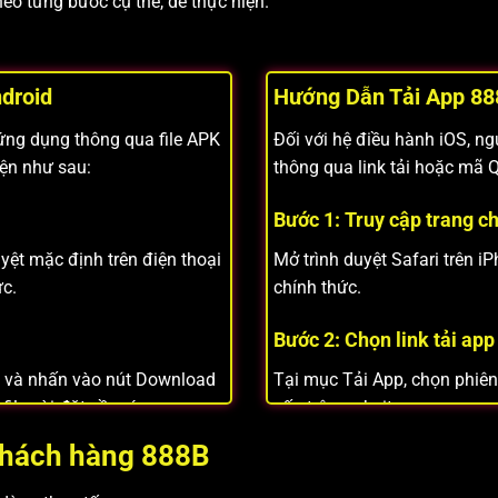
eo từng bước cụ thể, dễ thực hiện.
an Quản lý Giải trí và Trò chơi Philippines, một trong những tổ
p, tuân thủ nghiêm ngặt các quy định quốc tế về cá cược trực 
 xác minh diễn ra thuận lợi.
droid
Hướng Dẫn Tải App 888
ệu
 ứng dụng
thông qua file APK
Đối với hệ điều hành iOS, n
 cùng firewall đa tầng để bảo vệ thông tin cá nhân và giao dịc
P về số điện thoại hoặc email bạn đăng ký. Nhập mã này để xác
iện như sau:
thông qua link tải hoặc mã 
Bước 1: Truy cập trang c
 trả thưởng
 Tân Thủ
yệt mặc định trên điện thoại
Mở trình duyệt Safari trên i
r Generator) được chứng nhận độc lập để đảm bảo kết quả tr
 sẽ được kích hoạt ngay lập tức và nhận các ưu đãi tân thủ hấ
ức
.
chính thức
.
 chơi yên tâm đặt cược lâu dài.
Bước 2: Chọn link tải app
t, đảm bảo an toàn thông tin và trải nghiệm người dùng mượt m
và nhấn vào nút Download
Tại mục Tải App, chọn phiê
file cài đặt về máy.
cấp trên website.
 khách hàng 888B
ừ nguồn ngoài
Bước 3: Cài đặt ứng dụng