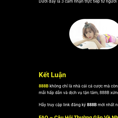
Vào Cài đặt
,
chọn
Bảo mật,
vào Cho phép
Dưới đây là 3 cảm nhận trực tiếp từ người 
nguồn gốc để cấp quyền cài đặt file APK.
Bước 4: Cài đặt và mở ứng dụng
Sau khi tải xong, mở file APK vừa tải, nhấ
mở app
để sử dụng.
Kết Luận
888B
không chỉ là nhà cái cá cược mà còn 
Hệ Sinh Thái Sản Phẩm C
mãi hấp dẫn và dịch vụ tận tâm, 888B xứ
Nhà cái
888B
không chỉ nổi bật về uy tín
Hướng Dẫn Nạp – Rút Tiề
Hãy truy cập link đăng ký
888B
mới nhất n
cầu giải trí của người chơi. Dưới đây là ch
Hệ thống giao dịch
được đánh giá cao nhờ 
FAQ – Câu Hỏi Thường Gặp Về Nh