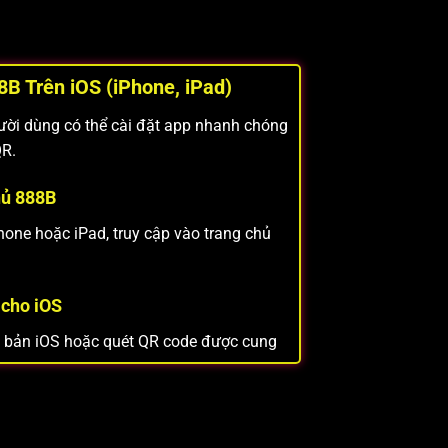
 chức cấp phép uy tín nhất châu Á. Giấy
tuyến.
B Trên iOS (iPhone, iPad)
gười dùng có thể cài đặt app nhanh chóng
h. Mọi dữ liệu đều được lưu trữ an toàn,
 nhận tài khoản và hoàn tất quá trình
QR.
hủ 888B
Phone hoặc iPad, truy cập vào trang chủ
ò chơi công bằng 100%. Chính sách trả
p dẫn, sẵn sàng để tham gia các trò chơi
 cho iOS
à trên mọi thiết bị.
n bản iOS hoặc quét QR code được cung