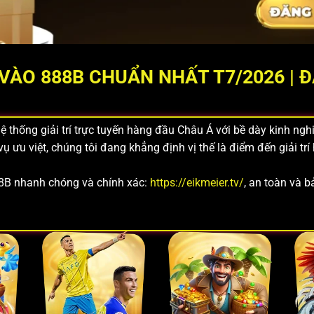
 VÀO 888B CHUẨN NHẤT T7/2026 | 
ệ thống giải trí trực tuyến hàng đầu Châu Á với bề dày kinh ng
ụ ưu việt, chúng tôi đang khẳng định vị thế là điểm đến giải trí
88B nhanh chóng và chính xác:
https://eikmeier.tv/
, an toàn và 