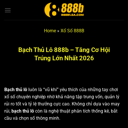
Bỏ
qua
nội
dung
Home
»
Xổ Số 888B
Bạch Thủ Lô 888b – Tăng Cơ Hội
Trúng Lớn Nhất 2026
Bạch thủ lô
luôn là “vũ khí” yêu thích của những tay chơi
xổ số chuyên nghiệp nhờ khả năng tập trung vốn, quản lý
rủi ro tốt và tỷ lệ thưởng cực cao. Không chỉ dựa vào may
rủi,
bạch thủ lô
còn là nghệ thuật phân tích thống kê, bắt
cầu và chọn số thông minh.