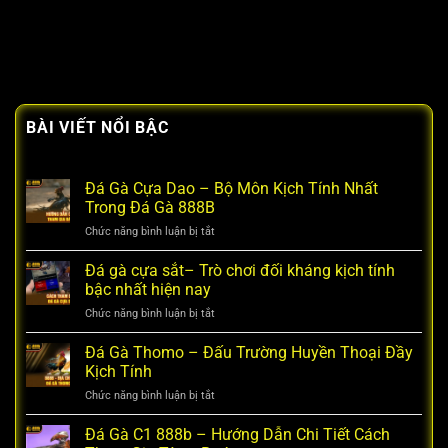
BÀI VIẾT NỔI BẬC
Đá Gà Cựa Dao – Bộ Môn Kịch Tính Nhất
Trong Đá Gà 888B
Chức năng bình luận bị tắt
ở
Đá
Gà
Đá gà cựa sắt– Trò chơi đối kháng kịch tính
Cựa
bậc nhất hiện nay
Dao
Chức năng bình luận bị tắt
ở
–
Đá
Bộ
gà
Đá Gà Thomo – Đấu Trường Huyền Thoại Đầy
Môn
cựa
Kịch
Kịch Tính
sắt–
Tính
Chức năng bình luận bị tắt
ở
Trò
Nhất
Đá
chơi
Trong
Gà
Đá Gà C1 888b – Hướng Dẫn Chi Tiết Cách
đối
Đá
Thomo