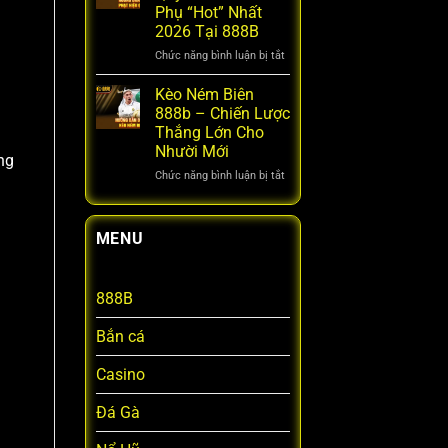
Nhất
–
Phụ “Hot” Nhất
2026
Phương
2026 Tại 888B
Pháp
Chơi
Chức năng bình luận bị tắt
ở
Đề
Kèo
Dành
Thẻ
Kèo Ném Biên
Thắng
Phạt
888b – Chiến Lược
Lớn
–
Thắng Lớn Cho
Nhười Mới
Bí
ng
Quyết
Chức năng bình luận bị tắt
ở
Chơi
Kèo
Kèo
Ném
Phụ
Biên
MENU
“Hot”
888b
Nhất
–
2026
Chiến
Tại
Lược
888B
888B
Thắng
Lớn
Bắn cá
Cho
Nhười
Casino
Mới
Đá Gà