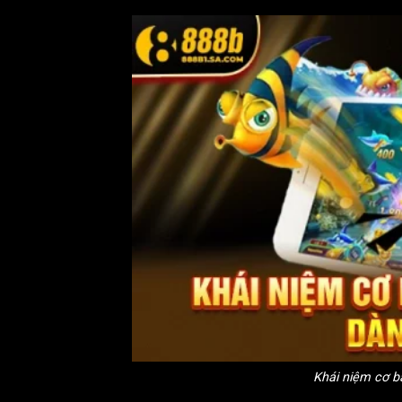
Khái niệm cơ b