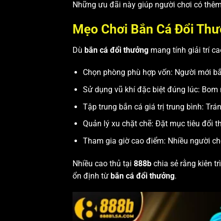
Những ưu đãi này giúp người chơi có thêm 
Mẹo Chơi Bắn Cá Đổi Thư
Dù
bắn cá đổi thưởng
mang tính giải trí ca
Chọn phòng phù hợp vốn: Người mới bắt
Sử dụng vũ khí đặc biệt đúng lúc: Bom 
Tập trung bắn cá giá trị trung bình: Trá
Quản lý xu chặt chẽ: Đặt mục tiêu đổi 
Tham gia giờ cao điểm: Nhiều người chơ
Nhiều cao thủ tại
888b
chia sẻ rằng kiên tr
ổn định từ
bắn cá đổi thưởng
.