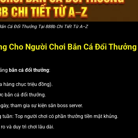
ắn Cá Đổi Thưởng Tại 888b Chi Tiết Từ A–Z
ng Cho Người Chơi Bắn Cá Đổi Thưởng
mảng
bắn cá đổi thưởng
:
a hàng chục triệu đồng).
ợc bắn cá đổi thưởng.
ày, tham gia sự kiện săn boss server.
 tuần: Top người chơi có phần thưởng tiền mặt khủng.
ro và duy trì chơi lâu dài.