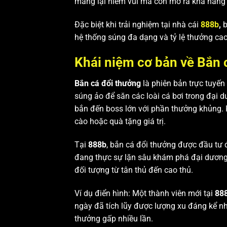
mang lại niềm vui mà còn mở ra khả năng 
Đặc biệt khi trải nghiệm tại nhà cái
888b
,
b
hệ thống súng đa dạng và tỷ lệ thưởng cao
Khái niệm cơ bản về Bắn 
Bắn cá đổi thưởng
là phiên bản trực tuyến
súng ảo để săn các loài cá bơi trong đại 
bắn đến boss lớn với phần thưởng khủng. Khi
cào hoặc quà tặng giá trị.
Tại
888b
, bắn cá đổi thưởng được đầu tư 
đang thực sự lặn sâu khám phá đại dương.
đối tượng từ tân thủ đến cao thủ.
Ví dụ điển hình: Một thành viên mới tại
88
ngày đã tích lũy được lượng xu đáng kể n
thưởng gấp nhiều lần.