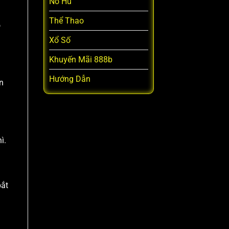
Nổ Hũ
Thể Thao
ộ
Xổ Số
Khuyến Mãi 888b
Hướng Dẫn
n
ì.
bắt