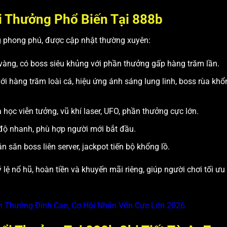
i Thưởng Phổ Biến Tại 888b
g phong phú, được cập nhật thường xuyên:
 vàng, có boss siêu khủng với phần thưởng gấp hàng trăm lần.
i hàng trăm loài cá, hiệu ứng ánh sáng lung linh, boss rùa khổ
học viễn tưởng, vũ khí laser, UFO, phần thưởng cực lớn.
 độ nhanh, phù hợp người mới bắt đầu.
 săn boss liên server, jackpot tiến bộ khổng lồ.
 lệ nổ hũ, hoàn tiền và khuyến mãi riêng, giúp người chơi tối ưu
 Thưởng Đỉnh Cao, Cơ Hội Nhân Vốn Cực Lớn 2026