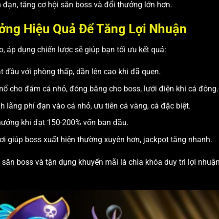
đạn, tăng cơ hội săn boss và đổi thưởng lớn hơn.
ởng Hiệu Quả Để Tăng Lợi Nhuận
o, áp dụng chiến lược sẽ giúp bạn tối ưu kết quả:
 đầu với phòng thấp, dần lên cao khi đã quen.
nổ cho đám cá nhỏ, đóng băng cho boss, lưới điện khi cá đông.
nh lãng phí đạn vào cá nhỏ, ưu tiên cá vàng, cá đặc biệt.
thưởng khi đạt 150-200% vốn ban đầu.
i giúp boss xuất hiện thường xuyên hơn, jackpot tăng nhanh.
ì săn boss và tận dụng khuyến mãi là chìa khóa duy trì lợi nhuậ