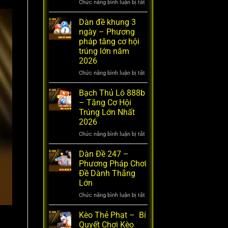
Chi
Chức năng bình luận bị tắt
ở
Tiết
Soi
Cách
Cầu
Dàn đề khung 3
Tham
Bạc
ngày – Phương
Gia
Nhớ
pháp tăng cơ hội
Từng
Tại
trúng lớn năm
Bước
888b
2026
–
Hướng
Chức năng bình luận bị tắt
ở
dẫn
Dàn
chi
đề
Bạch Thủ Lô 888b
tiết,
khung
– Tăng Cơ Hội
áp
3
Trúng Lớn Nhất
dụng
ngày
2026
hiệu
–
quả
Phương
Chức năng bình luận bị tắt
ở
năm
pháp
Bạch
2026!
tăng
Thủ
Dàn Đề 247 –
cơ
Lô
Phương Pháp Chơi
hội
888b
Đề Dành Thắng
trúng
–
Lớn
lớn
Tăng
năm
Cơ
Chức năng bình luận bị tắt
ở
2026
Hội
Dàn
Trúng
Đề
Kèo Thẻ Phạt – Bí
Lớn
247
Quyết Chơi Kèo