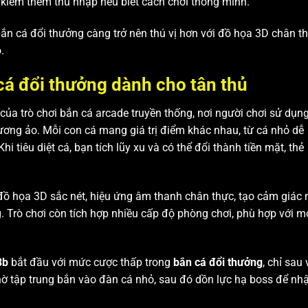
kiếm thêm thu nhập nếu biết cách chơi thông minh.
ắn cá đổi thưởng càng trở nên thú vị hơn với đồ họa 3D chân th
.
cá đổi thưởng dành cho tân thủ
 của trò chơi bắn cá arcade truyền thống, nơi người chơi sử dụn
dương ảo. Mỗi con cá mang giá trị điểm khác nhau, từ cá nhỏ dễ
 tiêu diệt cá, bạn tích lũy xu và có thể đổi thành tiền mặt, thẻ
đồ họa 3D sắc nét, hiệu ứng âm thanh chân thực, tạo cảm giác
 Trò chơi còn tích hợp nhiều cấp độ phòng chơi, phù hợp với m
8b
bắt đầu với mức cược thấp trong
bắn cá đổi thưởng
, chỉ sau 
hờ tập trung bắn vào đàn cá nhỏ, sau đó dồn lực hạ boss để nh