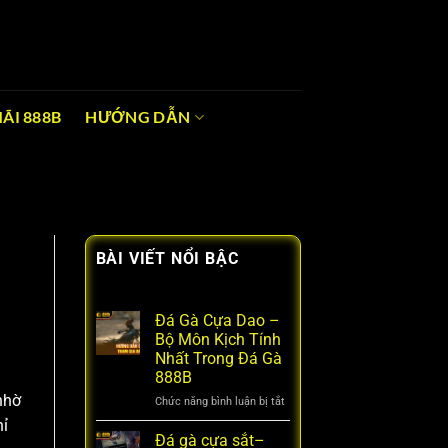
ÃI 888B
HƯỚNG DẪN
BÀI VIẾT NỔI BẬC
Đá Gà Cựa Dao –
Bộ Môn Kịch Tính
Nhất Trong Đá Gà
888B
 nhờ
Chức năng bình luận bị tắt
ở
Đá
hỉ
Gà
Đá gà cựa sắt–