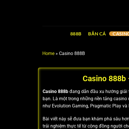
Bỏ
qua
nội
dung
888B
BẮN CÁ
CASIN
Home
»
Casino 888B
Casino 888b 
Casino 888b
đang dẫn đầu xu hướng giải t
bạn. Là một trong những nền tảng casino 
như Evolution Gaming, Pragmatic Play và
Bài viết này sẽ đưa bạn khám phá sâu hơ
trải nghiệm thực tế từ cộng đồng người ch