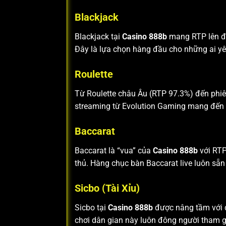
Blackjack
Blackjack tại
Casino 888b
mang RTP lên đến
Đây là lựa chọn hàng đầu cho những ai yêu
Roulette
Từ Roulette châu Âu (RTP 97.3%) đến phi
streaming từ Evolution Gaming mang đến 
Baccarat
Baccarat là “vua” của
Casino 888b
với RTP
thủ. Hàng chục bàn Baccarat live luôn sẵn 
Sicbo (Tài Xỉu)
Sicbo tại
Casino 888b
được nâng tầm với đ
chơi dân gian này luôn đông người tham gi