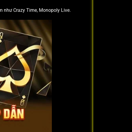
ền như Crazy Time, Monopoly Live.