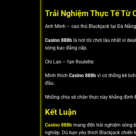
Trải Nghiệm Thực Tế Từ 
Anh Minh – cao thủ Blackjack tại Đà Nẵng
Casino 888b
là nơi tôi chơi lâu nhất vì de
sòng bạc đẳng cấp.
Chị Lan – fan Roulette:
Mình thích
Casino 888b
vì có thống kê lịc
đầu.
Những chia sẻ chân thực này khẳng định
Kết Luận
Casino 888b
mang đến trải nghiệm sòng bạc
nghiệp. Dù bạn yêu thích Blackjack chiến l