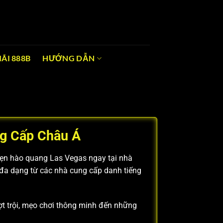
ÃI 888B
HƯỚNG DẪN
ng Cấp Châu Á
 vẹn hào quang Las Vegas ngay tại nhà
đa dạng từ các nhà cung cấp danh tiếng
 vượt trội, mẹo chơi thông minh đến những