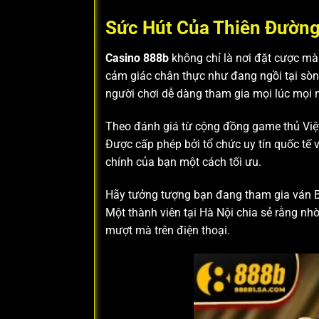
Sức Hút Của Thiên Đường 
Casino 888b
không chỉ là nơi đặt cược mà c
cảm giác chân thực như đang ngồi tại sòng
người chơi dễ dàng tham gia mọi lúc mọi n
Theo đánh giá từ cộng đồng game thủ Vi
Được cấp phép bởi tổ chức uy tín quốc t
chính của bạn một cách tối ưu.
Hãy tưởng tượng bạn đang tham gia ván Bacc
Một thành viên tại Hà Nội chia sẻ rằng nh
mượt mà trên điện thoại.