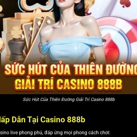
Sức Hút Của Thiên Đường Giải Trí Casino 888b
Hấp Dẫn Tại Casino 888b
asino live phong phú, đáp ứng mọi phong cách chơi: