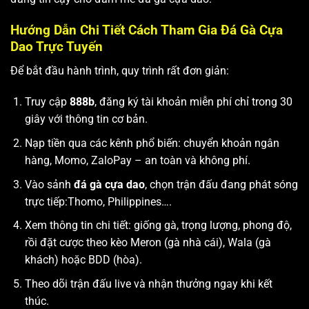
Hướng Dẫn Chi Tiết Cách Tham Gia Đá Gà Cựa
Dao Trực Tuyến
Để bắt đầu hành trình
, quy trình rất đơn giản:
Truy cập
888b
, đăng ký tài khoản miễn phí chỉ trong 30
giây với thông tin cơ bản.
Nạp tiền qua các kênh phổ biến: chuyển khoản ngân
hàng, Momo, ZaloPay – an toàn và không phí.
Vào sảnh
đá gà cựa dao
, chọn trận đấu đang phát sóng
trực tiếp:Thomo, Philippines….
Xem thông tin chi tiết: giống gà, trọng lượng, phong độ,
rồi đặt cược theo kèo Meron (gà nhà cái), Wala (gà
khách) hoặc BDD (hòa).
Theo dõi trận đấu live và nhận thưởng ngay khi kết
thúc.