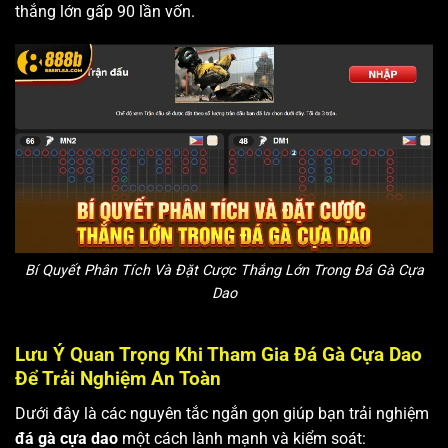
thắng lớn gấp 90 lần vốn.
Bí Quyết Phân Tích Và Đặt Cược Thắng Lớn Trong Đá Gà Cựa
Dao
Lưu Ý Quan Trọng Khi Tham Gia Đá Gà Cựa Dao
Để Trải Nghiệm An Toàn
Dưới đây là các nguyên tắc ngắn gọn giúp bạn trải nghiệm
đá gà cựa dao
một cách lành mạnh và kiểm soát: