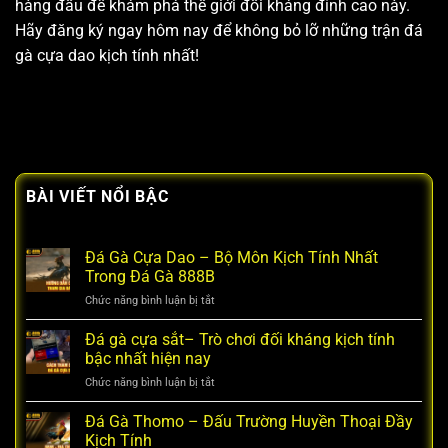
hàng đầu để khám phá thế giới đối kháng đỉnh cao này.
Hãy đăng ký ngay hôm nay để không bỏ lỡ những trận đá
gà cựa dao kịch tính nhất!
BÀI VIẾT NỔI BẬC
Đá Gà Cựa Dao – Bộ Môn Kịch Tính Nhất
Trong Đá Gà 888B
Chức năng bình luận bị tắt
ở
Đá
Gà
Đá gà cựa sắt– Trò chơi đối kháng kịch tính
Cựa
bậc nhất hiện nay
Dao
Chức năng bình luận bị tắt
ở
–
Đá
Bộ
gà
Đá Gà Thomo – Đấu Trường Huyền Thoại Đầy
Môn
cựa
Kịch
Kịch Tính