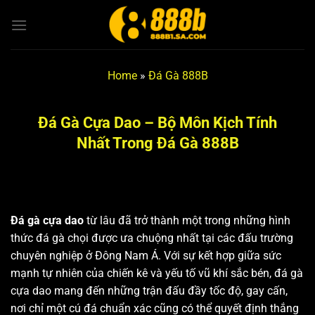
Bỏ
qua
nội
dung
Home
»
Đá Gà 888B
Đá Gà Cựa Dao – Bộ Môn Kịch Tính
Nhất Trong Đá Gà 888B
Đá gà cựa dao
từ lâu đã trở thành một trong những hình
thức đá gà chọi được ưa chuộng nhất tại các đấu trường
chuyên nghiệp ở Đông Nam Á. Với sự kết hợp giữa sức
mạnh tự nhiên của chiến kê và yếu tố vũ khí sắc bén, đá gà
cựa dao mang đến những trận đấu đầy tốc độ, gay cấn,
nơi chỉ một cú đá chuẩn xác cũng có thể quyết định thắng