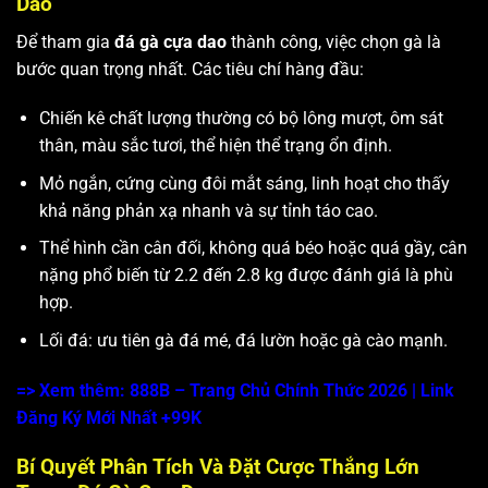
Dao
Để tham gia
đá gà cựa dao
thành công, việc chọn gà là
bước quan trọng nhất. Các tiêu chí hàng đầu:
Chiến kê chất lượng thường có bộ lông mượt, ôm sát
thân, màu sắc tươi, thể hiện thể trạng ổn định.
Mỏ ngắn, cứng cùng đôi mắt sáng, linh hoạt cho thấy
khả năng phản xạ nhanh và sự tỉnh táo cao.
Thể hình cần cân đối, không quá béo hoặc quá gầy, cân
nặng phổ biến từ 2.2 đến 2.8 kg được đánh giá là phù
hợp.
Lối đá: ưu tiên gà đá mé, đá lườn hoặc gà cào mạnh.
=> Xem thêm
:
888B
–
Trang Chủ Chính Thức 2026 | Link
Đăng Ký Mới Nhất +99K
Bí Quyết Phân Tích Và Đặt Cược Thắng Lớn