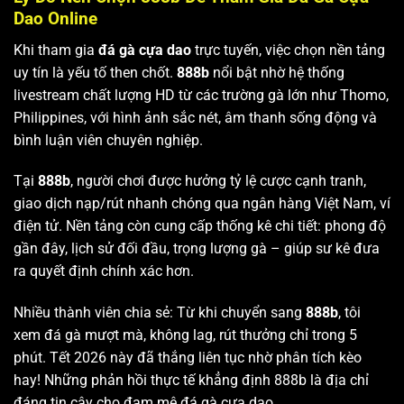
Dao Online
Khi tham gia
đá gà cựa dao
trực tuyến, việc chọn nền tảng
uy tín là yếu tố then chốt.
888b
nổi bật nhờ hệ thống
livestream chất lượng HD từ các trường gà lớn như Thomo,
Philippines, với hình ảnh sắc nét, âm thanh sống động và
bình luận viên chuyên nghiệp.
Tại
888b
, người chơi được hưởng tỷ lệ cược cạnh tranh,
giao dịch nạp/rút nhanh chóng qua ngân hàng Việt Nam, ví
điện tử. Nền tảng còn cung cấp thống kê chi tiết: phong độ
gần đây, lịch sử đối đầu, trọng lượng gà – giúp sư kê đưa
ra quyết định chính xác hơn.
Nhiều thành viên chia sẻ: Từ khi chuyển sang
888b
, tôi
xem đá gà mượt mà, không lag, rút thưởng chỉ trong 5
phút. Tết 2026 này đã thắng liên tục nhờ phân tích kèo
hay! Những phản hồi thực tế khẳng định 888b là địa chỉ
đáng tin cậy cho đam mê đá gà cựa dao.