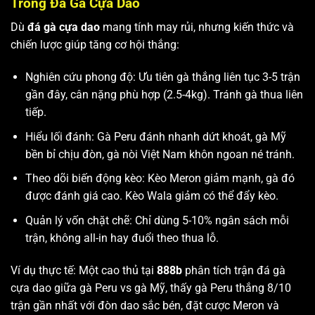
Trong Đá Gà Cựa Dao
Dù
đá gà cựa dao
mang tính may rủi, nhưng kiến thức và
chiến lược giúp tăng cơ hội thắng:
Nghiên cứu phong độ: Ưu tiên gà thắng liên tục 3-5 trận
gần đây, cân nặng phù hợp (2.5-4kg). Tránh gà thua liên
tiếp.
Hiểu lối đánh: Gà Peru đánh nhanh dứt khoát, gà Mỹ
bền bỉ chịu đòn, gà nòi Việt Nam khôn ngoan né tránh.
Theo dõi biến động kèo: Kèo Meron giảm mạnh, gà đó
được đánh giá cao. Kèo Wala giảm có thể đẩy kèo.
Quản lý vốn chặt chẽ: Chỉ dùng 5-10% ngân sách mỗi
trận, không all-in hay đuổi theo thua lỗ.
Ví dụ thực tế: Một cao thủ tại
888b
phân tích trận đá gà
cựa dao giữa gà Peru vs gà Mỹ, thấy gà Peru thắng 8/10
trận gần nhất với đòn dao sắc bén, đặt cược Meron và