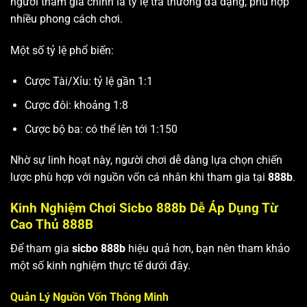
người tham gia chính là tỷ lệ trả thưởng đa dạng, phù hợp
nhiều phong cách chơi.
Một số tỷ lệ phổ biến:
Cược Tài/Xỉu: tỷ lệ gần 1:1
Cược đôi: khoảng 1:8
Cược bộ ba: có thể lên tới 1:150
Nhờ sự linh hoạt này, người chơi dễ dàng lựa chọn chiến
lược phù hợp với nguồn vốn cá nhân khi tham gia tại
888b
.
Kinh Nghiệm Chơi Sicbo 888b Dễ Áp Dụng Từ
Cao Thủ 888B
Để tham gia
sicbo 888b
hiệu quả hơn, bạn nên tham khảo
một số kinh nghiệm thực tế dưới đây.
Quản Lý Nguồn Vốn Thông Minh