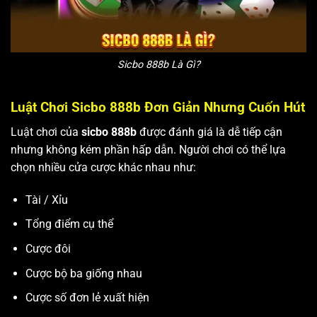
Sicbo 888b Là Gì?
Luật Chơi Sicbo 888b Đơn Giản Nhưng Cuốn Hút
Luật chơi của
sicbo 888b
được đánh giá là dễ tiếp cận
nhưng không kém phần hấp dẫn. Người chơi có thể lựa
chọn nhiều cửa cược khác nhau như:
Tài / Xỉu
Tổng điểm cụ thể
Cược đôi
Cược bộ ba giống nhau
Cược số đơn lẻ xuất hiện