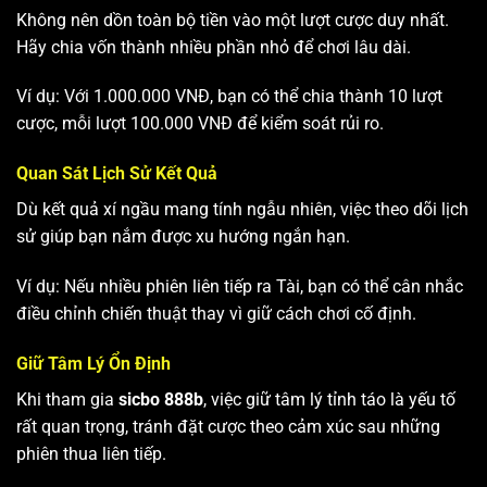
Không nên dồn toàn bộ tiền vào một lượt cược duy nhất.
Hãy chia vốn thành nhiều phần nhỏ để chơi lâu dài.
Ví dụ: Với 1.000.000 VNĐ, bạn có thể chia thành 10 lượt
cược, mỗi lượt 100.000 VNĐ để kiểm soát rủi ro.
Quan Sát Lịch Sử Kết Quả
Dù kết quả xí ngầu mang tính ngẫu nhiên, việc theo dõi lịch
sử giúp bạn nắm được xu hướng ngắn hạn.
Ví dụ: Nếu nhiều phiên liên tiếp ra Tài, bạn có thể cân nhắc
điều chỉnh chiến thuật thay vì giữ cách chơi cố định.
Giữ Tâm Lý Ổn Định
Khi tham gia
sicbo 888b
, việc giữ tâm lý tỉnh táo là yếu tố
rất quan trọng, tránh đặt cược theo cảm xúc sau những
phiên thua liên tiếp.