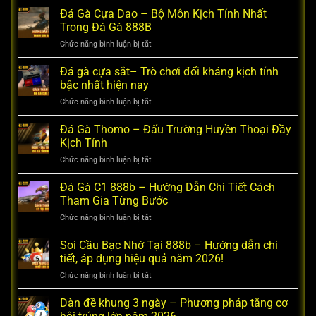
Đá Gà Cựa Dao – Bộ Môn Kịch Tính Nhất
Trong Đá Gà 888B
Chức năng bình luận bị tắt
ở
Đá
Gà
Đá gà cựa sắt– Trò chơi đối kháng kịch tính
Cựa
bậc nhất hiện nay
Dao
Chức năng bình luận bị tắt
ở
–
Đá
Bộ
gà
Đá Gà Thomo – Đấu Trường Huyền Thoại Đầy
Môn
cựa
Kịch
Kịch Tính
sắt–
Tính
Chức năng bình luận bị tắt
ở
Trò
Nhất
Đá
chơi
Trong
Gà
Đá Gà C1 888b – Hướng Dẫn Chi Tiết Cách
đối
Đá
Thomo
kháng
Tham Gia Từng Bước
Gà
–
kịch
888B
Chức năng bình luận bị tắt
ở
Đấu
tính
Đá
Trường
bậc
Gà
Soi Cầu Bạc Nhớ Tại 888b – Hướng dẫn chi
Huyền
nhất
C1
Thoại
tiết, áp dụng hiệu quả năm 2026!
hiện
888b
Đầy
nay
Chức năng bình luận bị tắt
ở
–
Kịch
Soi
Hướng
Tính
Cầu
Dàn đề khung 3 ngày – Phương pháp tăng cơ
Dẫn
Bạc
Chi