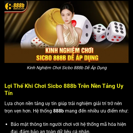
Kinh Nghiệm Chơi Sicbo 888b Dễ Áp Dụng
Lợi Thế Khi Chơi Sicbo 888b Trên Nền Tảng Uy
Tín
Lựa chọn nền tảng uy tín giúp trải nghiệm giải trí trở nên
trọn vẹn hơn. Hệ thống
888b
mang đến nhiều ưu điểm như:
Bảo mật thông tin người chơi với hệ thống mã hóa hiện
đại, đảm bảo an toàn dữ liệu cá nhân.