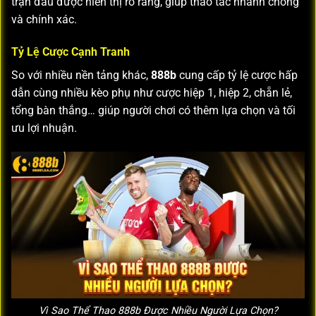
trận đấu được hiển thị rõ ràng, giúp thao tác nhanh chóng
và chính xác.
Tỷ Lệ Cược Cạnh Tranh
So với nhiều nền tảng khác,
888b
cung cấp tỷ lệ cược hấp
dẫn cùng nhiều kèo phụ như cược hiệp 1, hiệp 2, chẵn lẻ,
tổng bàn thắng… giúp người chơi có thêm lựa chọn và tối
ưu lợi nhuận.
Vì Sao Thể Thao 888b Được Nhiều Người Lựa Chọn?