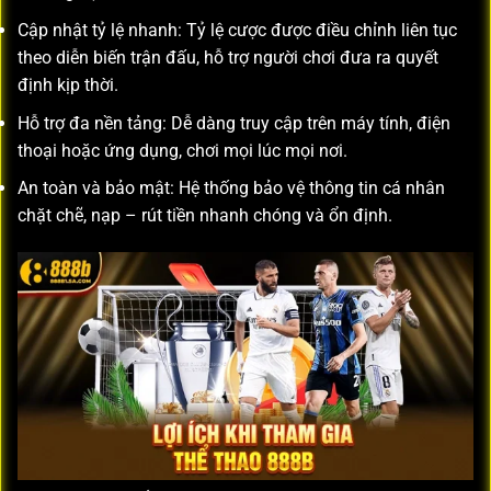
Cập nhật tỷ lệ nhanh: Tỷ lệ cược được điều chỉnh liên tục
theo diễn biến trận đấu, hỗ trợ người chơi đưa ra quyết
định kịp thời.
Hỗ trợ đa nền tảng: Dễ dàng truy cập trên máy tính, điện
thoại hoặc ứng dụng, chơi mọi lúc mọi nơi.
An toàn và bảo mật: Hệ thống bảo vệ thông tin cá nhân
chặt chẽ, nạp – rút tiền nhanh chóng và ổn định.