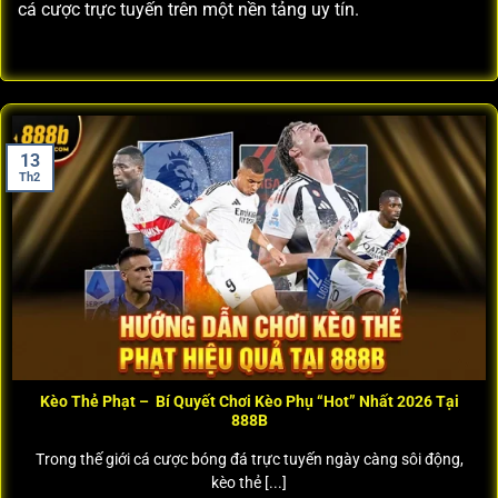
cá cược trực tuyến trên một nền tảng uy tín.
13
Th2
Kèo Thẻ Phạt – Bí Quyết Chơi Kèo Phụ “Hot” Nhất 2026 Tại
888B
Trong thế giới cá cược bóng đá trực tuyến ngày càng sôi động,
kèo thẻ [...]