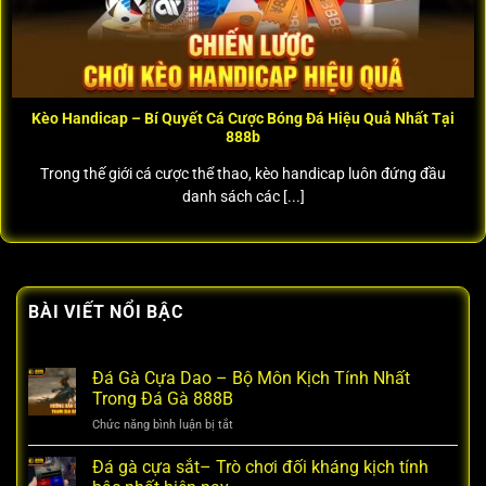
Kèo Handicap – Bí Quyết Cá Cược Bóng Đá Hiệu Quả Nhất Tại
888b
Trong thế giới cá cược thể thao, kèo handicap luôn đứng đầu
danh sách các [...]
BÀI VIẾT NỔI BẬC
Đá Gà Cựa Dao – Bộ Môn Kịch Tính Nhất
Trong Đá Gà 888B
Chức năng bình luận bị tắt
ở
Đá
Gà
Đá gà cựa sắt– Trò chơi đối kháng kịch tính
Cựa