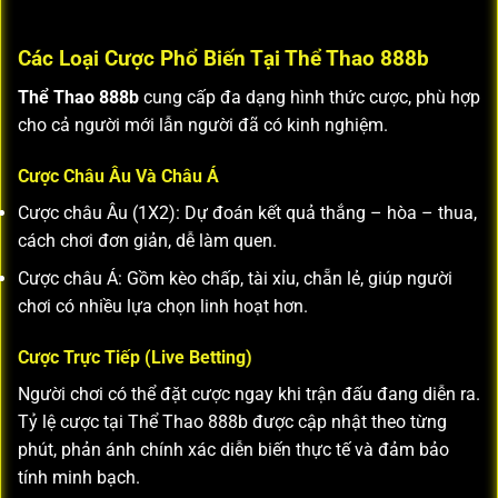
Các Loại Cược Phổ Biến Tại Thể Thao 888b
Thể Thao 888b
cung cấp đa dạng hình thức cược, phù hợp
cho cả người mới lẫn người đã có kinh nghiệm.
Cược Châu Âu Và Châu Á
Cược châu Âu (1X2): Dự đoán kết quả thắng – hòa – thua,
cách chơi đơn giản, dễ làm quen.
Cược châu Á: Gồm kèo chấp, tài xỉu, chẵn lẻ, giúp người
chơi có nhiều lựa chọn linh hoạt hơn.
Cược Trực Tiếp (Live Betting)
Người chơi có thể đặt cược ngay khi trận đấu đang diễn ra.
Tỷ lệ cược tại Thể Thao 888b được cập nhật theo từng
phút, phản ánh chính xác diễn biến thực tế và đảm bảo
tính minh bạch.