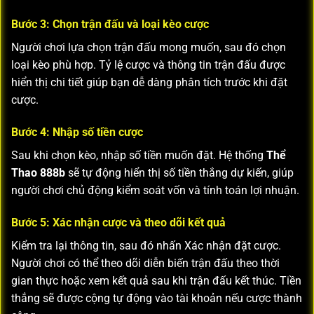
Bước 3: Chọn trận đấu và loại kèo cược
Người chơi lựa chọn trận đấu mong muốn, sau đó chọn
loại kèo phù hợp. Tỷ lệ cược và thông tin trận đấu được
hiển thị chi tiết giúp bạn dễ dàng phân tích trước khi đặt
cược.
Bước 4: Nhập số tiền cược
Sau khi chọn kèo, nhập số tiền muốn đặt. Hệ thống
Thể
Thao 888b
sẽ tự động hiển thị số tiền thắng dự kiến, giúp
người chơi chủ động kiểm soát vốn và tính toán lợi nhuận.
Bước 5: Xác nhận cược và theo dõi kết quả
Kiểm tra lại thông tin, sau đó nhấn Xác nhận đặt cược.
Người chơi có thể theo dõi diễn biến trận đấu theo thời
gian thực hoặc xem kết quả sau khi trận đấu kết thúc. Tiền
thắng sẽ được cộng tự động vào tài khoản nếu cược thành