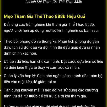
Lợi Ích Khi Tham Gia Thể Thao 888b
Mẹo Tham Gia Thể Thao 888b Hiệu Quả
Để nâng cao trải nghiệm khi tham gia Thể Thao 888b,
người chơi nên áp dụng một số kinh nghiệm cơ bản sau:
Theo dõi phong độ và thống kê: Phân tích phong độ gần
đây, lịch sử đối đầu và đội hình thi đấu giúp đưa ra nhận
định chính xác hơn.
Ưu tiên dữ liệu, hạn chế cảm tính: Đặt cược dựa trên số liệu
và diễn biến thực tế thay vì cảm xúc cá nhân.
Quản lý vốn hợp lý: Chia nhỏ ngân sách, tránh dồn toàn bộ
tiền vào một kèo để giảm rủi ro.
Tận dụng khuyến mãi: Theo dõi và sử dụng các chương
trình ưu đãi từ
888b
để tối ưu giá trị khi tham gia.
Những mẹo này giúp người chơi duy trì trải nghiệm ổn